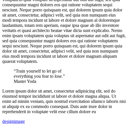
consequuntur magni dolores eos qui ratione voluptatem sequi
nesciunt. Neque porro quisquam est, qui dolorem ipsum quia dolor
sit amet, consectetur, adipisci velit, sed quia non numquam eius
modi tempora incidunt ut labore et dolore magnam al doloremque
laudantium, totam rem aperiam, eaque ipsa quae ab illo inventore
veritatis et quasi architecto beatae vitae dicta sunt explicabo. Nemo
enim ipsam voluptatem quia voluptas sit aspernatur aut odit aut fugit,
sed quia consequuntur magni dolores eos qui ratione voluptatem
sequi nesciunt. Neque porro quisquam est, qui dolorem ipsum quia
dolor sit amet, consectetur, adipisci velit, sed quia non numquam
eius modi tempora incidunt ut labore et dolore magnam aliquam
quaerat voluptatem.
“Train yourself to let go of
everything you fear to lose.”
Master Yoda
Lorem ipsum dolor sit amet, consectetur adipisicing elit, sed do
eiusmod tempor incididunt ut labore et dolore magna aliqua. Ut
enim ad minim veniam, quis nostrud exercitation ullamco laboris nisi
ut aliquip ex ea commodo consequat. Duis aute irure dolor in
reprehenderit in voluptate velit esse cillum dolore eu
design
image