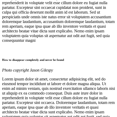
reprehenderit in voluptate velit esse cillum dolore eu fugiat nulla
pariatur. Excepteur sint occaecat cupidatat non proident, sunt in
culpa qui officia deserunt mollit anim id est laborum. Sed ut
perspiciatis unde omnis iste natus error sit voluptatem accusantium
doloremque laudantium, accusantium doloremque laudantium, totam
rem aperiam, eaque ipsa quae ab illo inventore veritatis et quasi
architecto beatae vitae dicta sunt explicabo. Nemo enim ipsam
voluptatem quia voluptas sit aspernatur aut odit aut fugit, sed quia
consequuntur magni
How to disappear completely and never be found
Photo copyright Jason Gilespy
Lorem ipsum dolor sit amet, consectetur adipisicing elit, sed do
eiusmod tempor incididunt ut labore et dolore magna aliqua. Ut
enim ad minim veniam, quis nostrud exercitation ullamco laboris nisi
ut aliquip ex ea commodo consequat. Duis aute irure dolor in
reprehenderit in voluptate velit esse cillum dolore eu fugiat nulla
pariatur. Excepteur sint occaeca. Doloremque laudantium, totam rem
aperiam, eaque ipsa quae ab illo inventore veritatis et quasi
architecto beatae vitae dicta sunt explicabo. Nemo enim ipsam
voluptatem quia voluptas sit aspernatur aut odit aut fugit, sed quia