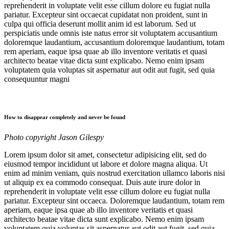
reprehenderit in voluptate velit esse cillum dolore eu fugiat nulla
pariatur. Excepteur sint occaecat cupidatat non proident, sunt in
culpa qui officia deserunt mollit anim id est laborum. Sed ut
perspiciatis unde omnis iste natus error sit voluptatem accusantium
doloremque laudantium, accusantium doloremque laudantium, totam
rem aperiam, eaque ipsa quae ab illo inventore veritatis et quasi
architecto beatae vitae dicta sunt explicabo. Nemo enim ipsam
voluptatem quia voluptas sit aspernatur aut odit aut fugit, sed quia
consequuntur magni
How to disappear completely and never be found
Photo copyright Jason Gilespy
Lorem ipsum dolor sit amet, consectetur adipisicing elit, sed do
eiusmod tempor incididunt ut labore et dolore magna aliqua. Ut
enim ad minim veniam, quis nostrud exercitation ullamco laboris nisi
ut aliquip ex ea commodo consequat. Duis aute irure dolor in
reprehenderit in voluptate velit esse cillum dolore eu fugiat nulla
pariatur. Excepteur sint occaeca. Doloremque laudantium, totam rem
aperiam, eaque ipsa quae ab illo inventore veritatis et quasi
architecto beatae vitae dicta sunt explicabo. Nemo enim ipsam
voluptatem quia voluptas sit aspernatur aut odit aut fugit, sed quia