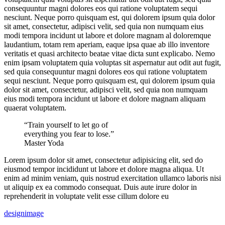
consequuntur magni dolores eos qui ratione voluptatem sequi
nesciunt. Neque porro quisquam est, qui dolorem ipsum quia dolor
sit amet, consectetur, adipisci velit, sed quia non numquam eius
modi tempora incidunt ut labore et dolore magnam al doloremque
laudantium, totam rem aperiam, eaque ipsa quae ab illo inventore
veritatis et quasi architecto beatae vitae dicta sunt explicabo. Nemo
enim ipsam voluptatem quia voluptas sit aspernatur aut odit aut fugit,
sed quia consequuntur magni dolores eos qui ratione voluptatem
sequi nesciunt. Neque porro quisquam est, qui dolorem ipsum quia
dolor sit amet, consectetur, adipisci velit, sed quia non numquam
eius modi tempora incidunt ut labore et dolore magnam aliquam
quaerat voluptatem.
“Train yourself to let go of
everything you fear to lose.”
Master Yoda
Lorem ipsum dolor sit amet, consectetur adipisicing elit, sed do
eiusmod tempor incididunt ut labore et dolore magna aliqua. Ut
enim ad minim veniam, quis nostrud exercitation ullamco laboris nisi
ut aliquip ex ea commodo consequat. Duis aute irure dolor in
reprehenderit in voluptate velit esse cillum dolore eu
design
image